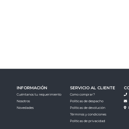
INFORMACIÓN
SERVICIO AL CLIENTE
C
Cuéntanos tu requerimiento
Como comprar?
Nosotros
Políticas de despacho
Novedades
Políticas de devolución
Términos y condiciones
Políticas de privacidad