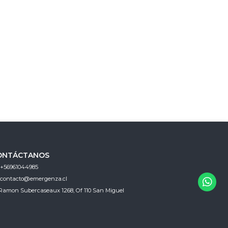
ONTÁCTANOS
+56961044985
contacto@emergenza.cl
Ramon Subercaseaux 1268, Of 110 San Miguel